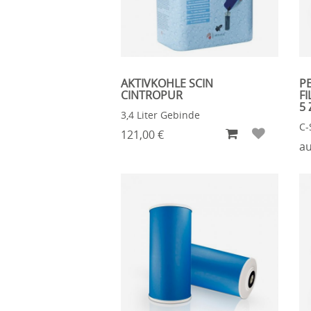
AKTIVKOHLE SCIN
P
CINTROPUR
FI
5 
3,4 Liter Gebinde
C-
121,00 €
au