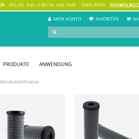
730
MO.-DO.: 8.00 -17.00 / FR.: 8.00 -14.00
ODER
UNTER
INFO@FILWO.
MEIN KONTO
FAVORITEN
lee
PRODUKTE
ANWENDUNG
Aktivkohlefiltration