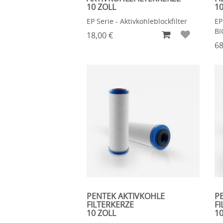
10 ZOLL
10
EP Serie - Aktivkohleblockfilter
EP
BI
18,00 €
68
PENTEK AKTIVKOHLE
P
FILTERKERZE
FI
10 ZOLL
10