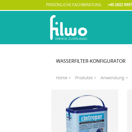
PERSÖNLICHE FACHBERATUNG
+49 2602 999
WASSERFILTER-
KONFIGURATOR
Home >
Produkte >
Anwendung >