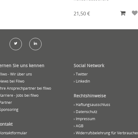
21,50 €
ernen Sie uns kennen
Social Network
 filwo - Wir über uns
› Twitter
 News bei Filwo
› Linkedin
 Ihre Ansprechpartner bei filwo
Karriere - Jobs bei filwo
Rechtshinweise
 Partner
› Haftungsausschluss
 Sponsoring
› Datenschutz
› Impressum
ontakt
› AGB
 Kontaktformular
› Widerrufsbelehrung für Verbrauche