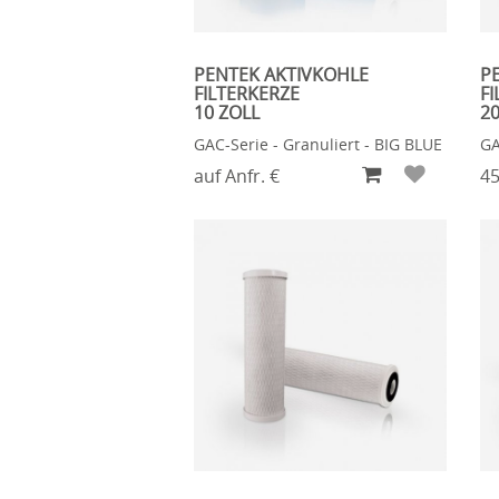
PENTEK AKTIVKOHLE
P
FILTERKERZE
FI
10 ZOLL
20
GAC-Serie - Granuliert - BIG BLUE
GA
auf Anfr. €
45