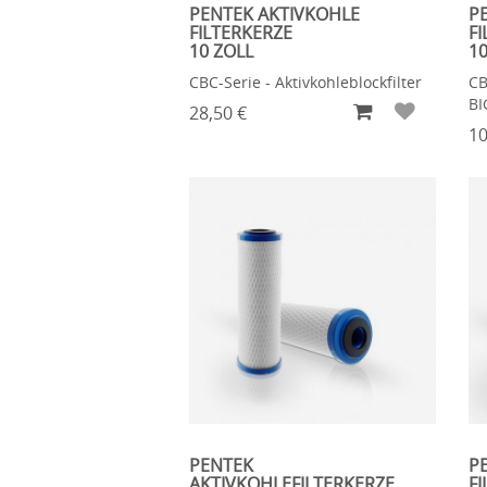
PENTEK AKTIVKOHLE
P
FILTERKERZE
FI
10 ZOLL
10
CBC-Serie - Aktivkohleblockfilter
CB
BI
28,50 €
10
PENTEK
P
AKTIVKOHLEFILTERKERZE
FI