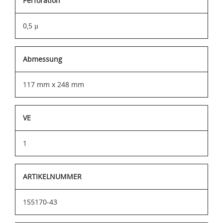
Perforation
0,5 µ
Abmessung
117 mm x 248 mm
VE
1
ARTIKELNUMMER
155170-43