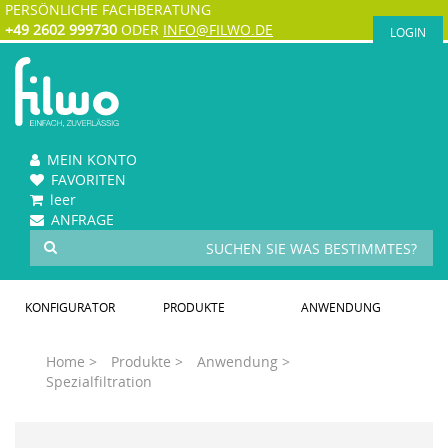
PERSÖNLICHE FACHBERATUNG
+49 2602 999730
ODER
INFO@FILWO.DE
LOGIN
MEIN KONTO
FAVORITEN
leer
ANFRAGE
KONFIGURATOR
PRODUKTE
ANWENDUNG
Home >
Produkte >
Anwendung >
Spezialfiltration